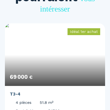
intéresser
Idéal 1er achat
69 000
€
T3-4
4
pièces
51.8
m²