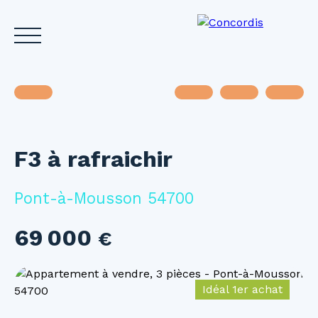
F3 à rafraichir
Accueil
Acheter
Louer
Vendre
Investir
Gest
Estimez votre bien
Pont-à-Mousson 54700
69 000
€
Idéal 1er achat