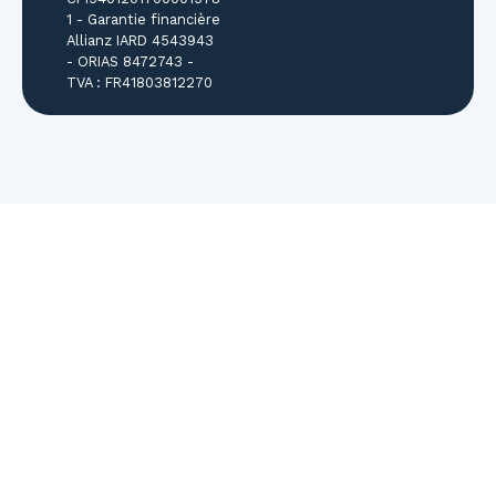
1 - Garantie financière
Allianz IARD 4543943
- ORIAS 8472743 -
TVA : FR41803812270