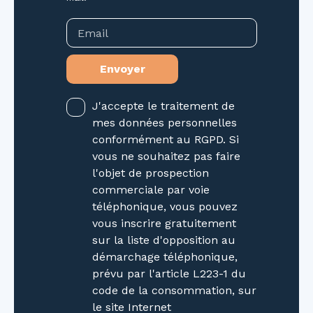
d'habitation. Pas de procédure en cours. Taxe
foncière : non définie Les informations sur les
Email
risques auxquels ce bien est exposé sont
disponibles sur le site Géorisques : www.
Envoyer
georisques. gouv. fr La présente annonce
immobilière a été rédigée sous la
responsabilité éditoriale de Mme Joly Julie,
J'accepte le traitement de
Agent Commercial mandataire en immobilier
mes données personnelles
(EI) immatriculée au Registre Spécial des
conformément au RGPD. Si
Agents Commerciaux (RSAC) du Tribunal de
vous ne souhaitez pas faire
Commerce de Nancy sous le numéro
l'objet de prospection
904953262
commerciale par voie
téléphonique, vous pouvez
vous inscrire gratuitement
sur la liste d'opposition au
démarchage téléphonique,
prévu par l'article L223-1 du
code de la consommation, sur
le site Internet