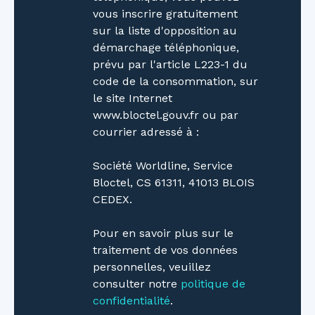
voiture. Honoraires à la charge du vendeur.
vous inscrire gratuitement
Dans une copropriété de 54 lots. Aucune
sur la liste d'opposition au
procédure n'est en cours. Classe énergie C,
démarchage téléphonique,
Classe climat B Montant moyen estimé des
prévu par l'article L223-1 du
dépenses annuelles d'énergie pour un usage
code de la consommation, sur
standard, établi à partir des prix de l'énergie
le site Internet
de l'année 2023 : entre 960. 00 et 1360. 00 €.
www.bloctel.gouv.fr ou par
Les informations sur les risques auxquels ce
courrier adressé à :
bien est exposé sont disponibles sur le site
Géorisques : georisques. gouv. fr. Contactez-
Société Worldline, Service
nous dès aujourd'hui pour une visite !
Bloctel, CS 61311, 41013 BLOIS
CEDEX.
Pour en savoir plus sur le
traitement de vos données
personnelles, veuillez
consulter notre
politique de
confidentialité
.