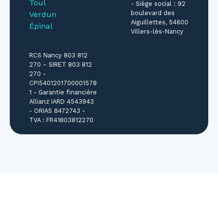
Toul
- Siège social : 92
boulevard des
Verdun
Aiguillettes, 54600
Épinal
Villers-lès-Nancy
RCS Nancy 803 812
270 – SIRET 803 812
270 -
CPI5401201700001578
1 - Garantie financière
Allianz IARD 4543943
- ORIAS 8472743 -
TVA : FR41803812270