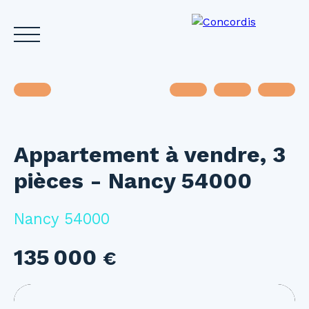
Appartement à vendre, 3
Accueil
Acheter
Louer
Vendre
Investir
Gest
pièces - Nancy 54000
Estimez votre bien
Nancy 54000
135 000
€