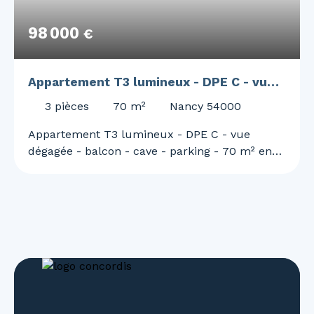
98 000
€
Appartement T3 lumineux - DPE C - vue
dégagée - balcon - cave - parking - 70 m²
3
pièces
70
m²
Nancy 54000
env. - libre de toute occupation.
Appartement T3 lumineux - DPE C - vue
dégagée - balcon - cave - parking - 70 m² env.
- libre de toute occupation. Situé à la limite de
Nancy et de Vandoeuvre, proche de toutes les
commodités, du TRAM, ARTEM et écoles.
Découvrez ce magnifique appartement T3 de
70 m² env. , situé au 5ème étage avec
ascenseur, offrant une vue dégagée et une
luminosité exceptionnelle. Cet appartement
spacieux est idéal pour ceux qui recherchent
un cadre de vie agréable et fonctionnel. Un