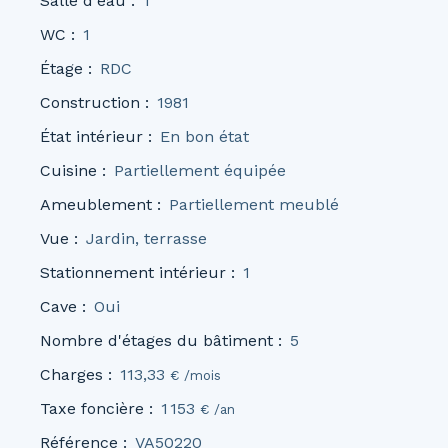
Salle d'eau
:
1
WC
:
1
Étage
:
RDC
Construction
:
1981
État intérieur
:
En bon état
Cuisine
:
Partiellement équipée
Ameublement
:
Partiellement meublé
Vue
:
Jardin, terrasse
Stationnement intérieur
:
1
Cave
:
Oui
Nombre d'étages du bâtiment
:
5
Charges
:
113,33
€ /mois
Taxe foncière
:
1 153
€ /an
Référence
:
VA50220