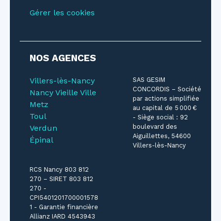
Gérer les cookies
NOS AGENCES
Villers-lès-Nancy
SAS GESIM
CONCORDIS – Société
Nancy Vieille Ville
par actions simplifiée
Metz
au capital de 5 000 €
Toul
- Siège social : 92
boulevard des
Verdun
Aiguillettes, 54600
Épinal
Villers-lès-Nancy
RCS Nancy 803 812
270 – SIRET 803 812
270 -
CPI5401201700001578
1 - Garantie financière
Allianz IARD 4543943