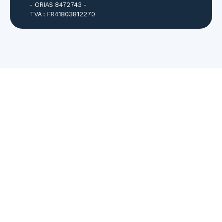
- ORIAS 8472743 -
TVA : FR41803812270