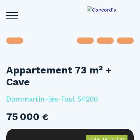
Appartement 73 m² +
Accueil
Acheter
Louer
Vendre
Investir
Gest
Cave
Estimez votre bien
Dommartin-lès-Toul 54200
75 000
€
Idéal 1er achat