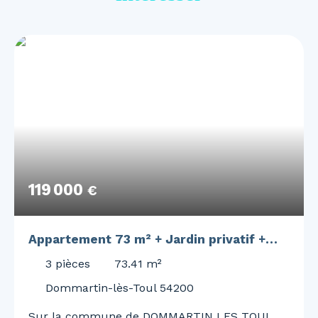
119 000
€
Appartement 73 m² + Jardin privatif +
Local 30 m²
3
pièces
73.41
m²
Dommartin-lès-Toul 54200
Sur la commune de DOMMARTIN LES TOUL,