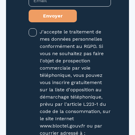
Email
Interphone - Jardin clos avec abri de
jardin et arbres fruitiers - Faibles
Envoyer
charges L'appartement du 2 -ème étage de 74
m² est également à vendre. A rénover. Pas de
jardin. Prix de vente : 75 000€ FAI. Chauffage :
J'accepte le traitement de
Individuel Gaz. Syndic bénévole Charges de
mes données personnelles
copro : Environ 42 € / mois = Assurance +
conformément au RGPD. Si
Electricité commun + Abonnement compteur
vous ne souhaitez pas faire
d'eau Taxe Foncière : 708 € Assainissement :
l'objet de prospection
Tout à l'égout Bien soumis au statut de la
commerciale par voie
copropriété. 13 Lots dont 3 à usage
téléphonique, vous pouvez
d'habitation. Présence de Plomb dans les
vous inscrire gratuitement
peintures. Absence d'Amiante Frais d'agence
sur la liste d'opposition au
charge acquéreur. Prix affiché : 119 000 € dont
démarchage téléphonique,
8 000 € de frais d'agence. Les informations sur
prévu par l'article L223-1 du
les risques auxquels ce bien est exposé sont
code de la consommation, sur
disponibles sur le site Géorisques : www.
le site Internet
georisques. gouv. fr La présente annonce
www.bloctel.gouv.fr ou par
immobilière a été rédigée sous la
courrier adressé à :