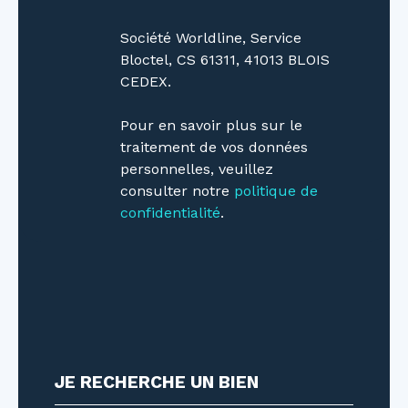
responsabilité éditoriale de Mme Joly Julie,
Agent Commercial mandataire en immobilier
Société Worldline, Service
(EI) immatriculée au Registre Spécial des
Bloctel, CS 61311, 41013 BLOIS
Agents Commerciaux (RSAC) du Tribunal de
CEDEX.
Commerce de Nancy sous le numéro
904953262
Pour en savoir plus sur le
traitement de vos données
personnelles, veuillez
consulter notre
politique de
confidentialité
.
JE RECHERCHE UN BIEN