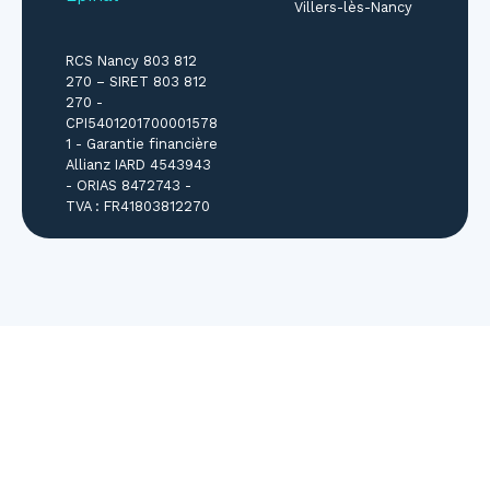
Villers-lès-Nancy
RCS Nancy 803 812
270 – SIRET 803 812
270 -
CPI5401201700001578
1 - Garantie financière
Allianz IARD 4543943
- ORIAS 8472743 -
TVA : FR41803812270