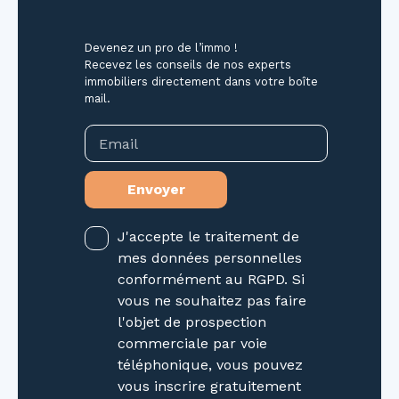
essentielles, tout en offrant une intimité rare
dans cette partie de la ville. À vos pieds,
Devenez un pro de l’immo !
découvrez un écosystème complet :
Recevez les conseils de nos experts
immobiliers directement dans votre boîte
boulangeries artisanales où le pain croustillant
mail.
vous attend chaque matin, épiceries fines
regorgeant de produits locaux, cafés
Email
pittoresques pour des pauses gourmandes,
ainsi que des marchés animés où les couleurs
Envoyer
et les saveurs de la région s'offrent à vous. l.
Ce quartier, à la fois dynamique et paisible, est
le terrain de jeu idéal pour ceux qui
J'accepte le traitement de
recherchent confort, praticité et authenticité.
mes données personnelles
Les atouts qui font la différence Un
conformément au RGPD. Si
agencement optimisé pour une vie quotidienne
vous ne souhaitez pas faire
simplifiée. Un quartier vibrant mais préservé,
l'objet de prospection
où tradition et modernité se côtoient. Une
commerciale par voie
proximité immédiate avec les transports et les
téléphonique, vous pouvez
services. Contactez dès aujourd'hui l'agence
vous inscrire gratuitement