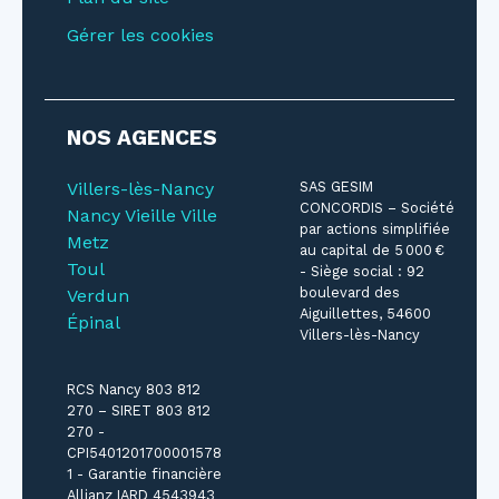
Gérer les cookies
NOS AGENCES
Villers-lès-Nancy
SAS GESIM
CONCORDIS – Société
Nancy Vieille Ville
par actions simplifiée
Metz
au capital de 5 000 €
Toul
- Siège social : 92
boulevard des
Verdun
Aiguillettes, 54600
Épinal
Villers-lès-Nancy
RCS Nancy 803 812
270 – SIRET 803 812
270 -
CPI5401201700001578
1 - Garantie financière
Allianz IARD 4543943