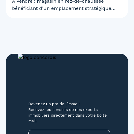
A vendre : magasin en rez-de-chaussée
bénéficiant d’un emplacement stratégique
proche du centre-ville.
Ce local dispose d’une double vitrine et d’une
façade donnant directement sur la galerie
marchande, assurant une excellente visibilité
et un flux de passage régulier.
Un emplacement idéal pour tout type d'activité
commerciale.
📞 Pour organiser une visite ou obtenir plus
d’informations : 06 45 61 32 91
Devenez un pro de l’immo !
Recevez les conseils de nos experts
immobiliers directement dans votre boîte
mail.