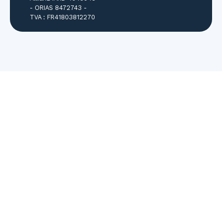
- ORIAS 8472743 -
TVA : FR41803812270