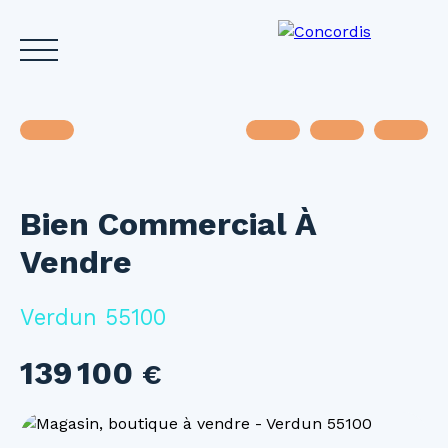
Bien Commercial À
Accueil
Acheter
Louer
Vendre
Investir
Gest
Vendre
Estimez votre bien
Verdun 55100
139 100
€