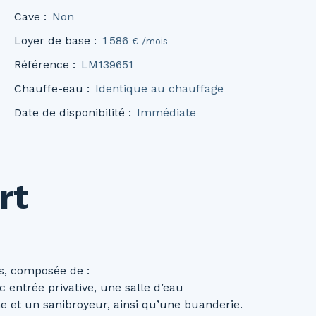
Cave
:
Non
Loyer de base
:
1 586
€ /mois
Référence
:
LM139651
Chauffe-eau
:
Identique au chauffage
Date de disponibilité
:
Immédiate
rt
s, composée de :
c entrée privative, une salle d’eau
 et un sanibroyeur, ainsi qu’une buanderie.