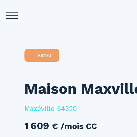
Accueil
Acheter
L
Retour
Estimez votre bien
Maison Maxville
Maxéville 54320
1 609
€ /mois CC