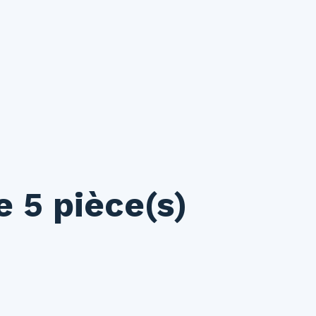
ouer
Vendre
Investir
Gestion locative
Syndic
N
 5 pièce(s)