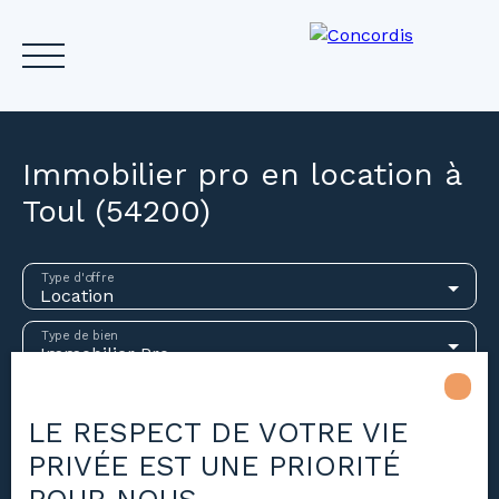
Immobilier pro en location à
Toul (54200)
Accueil
Acheter
Louer
Vendre
Investir
Gest
Type d'offre
Location
Estimez votre bien
Type de bien
Immobilier Pro
Localisation
Toul (54200)
LE RESPECT DE VOTRE VIE
PRIVÉE EST UNE PRIORITÉ
Loyer max (€/mois)