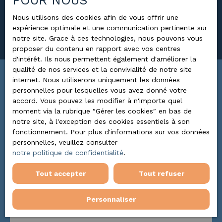
POUR NOUS
Surface min (m²)
Nous utilisons des cookies afin de vous offrir une
expérience optimale et une communication pertinente sur
Rechercher
notre site. Grace à ces technologies, nous pouvons vous
proposer du contenu en rapport avec vos centres
d'intérêt. Ils nous permettent également d'améliorer la
qualité de nos services et la convivialité de notre site
internet. Nous utiliserons uniquement les données
Trier par
ALERTE MAIL
personnelles pour lesquelles vous avez donné votre
Pertinence
accord. Vous pouvez les modifier à n'importe quel
moment via la rubrique ″Gérer les cookies″ en bas de
notre site, à l'exception des cookies essentiels à son
fonctionnement. Pour plus d'informations sur vos données
A voir absolument
personnelles, veuillez consulter
notre politique de confidentialité
.
Tout accepter
Tout refuser
Personnaliser