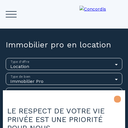
Immobilier pro en location
Accueil
Acheter
Louer
Vendre
Investir
Gest
Type d'offre
Location
Type de bien
Estimez votre bien
Immobilier Pro
Localisation
Loyer max (€/mois)
LE RESPECT DE VOTRE VIE
PRIVÉE EST UNE PRIORITÉ
Surface min (m²)