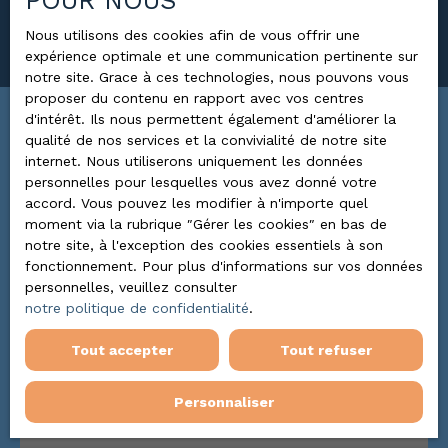
POUR NOUS
Rechercher
Nous utilisons des cookies afin de vous offrir une
expérience optimale et une communication pertinente sur
notre site. Grace à ces technologies, nous pouvons vous
proposer du contenu en rapport avec vos centres
d'intérêt. Ils nous permettent également d'améliorer la
Trier par
qualité de nos services et la convivialité de notre site
ALERTE MAIL
Pertinence
internet. Nous utiliserons uniquement les données
personnelles pour lesquelles vous avez donné votre
accord. Vous pouvez les modifier à n'importe quel
moment via la rubrique ″Gérer les cookies″ en bas de
A voir absolument
notre site, à l'exception des cookies essentiels à son
fonctionnement. Pour plus d'informations sur vos données
personnelles, veuillez consulter
notre politique de confidentialité
.
Tout accepter
Tout refuser
Personnaliser
2 800
€ /mois HC