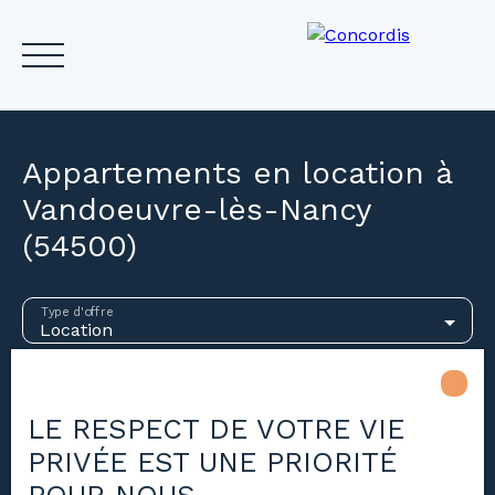
Appartements en location à
Vandoeuvre-lès-Nancy
(54500)
Accueil
Acheter
Louer
Vendre
Investir
Gest
Estimez votre bien
Type d'offre
Location
Type de bien
Appartement
LE RESPECT DE VOTRE VIE
Localisation
Vandoeuvre-lès-Nancy (54500)
PRIVÉE EST UNE PRIORITÉ
Loyer max (€/mois)