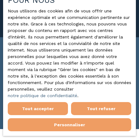
POUR NOUS
Surface min (m²)
Nous utilisons des cookies afin de vous offrir une
expérience optimale et une communication pertinente sur
Rechercher
notre site. Grace à ces technologies, nous pouvons vous
proposer du contenu en rapport avec vos centres
d'intérêt. Ils nous permettent également d'améliorer la
qualité de nos services et la convivialité de notre site
internet. Nous utiliserons uniquement les données
Trier par
ALERTE MAIL
personnelles pour lesquelles vous avez donné votre
Pertinence
accord. Vous pouvez les modifier à n'importe quel
moment via la rubrique ″Gérer les cookies″ en bas de
notre site, à l'exception des cookies essentiels à son
fonctionnement. Pour plus d'informations sur vos données
personnelles, veuillez consulter
notre politique de confidentialité
.
Aucun résultat
Tout accepter
Tout refuser
Personnaliser