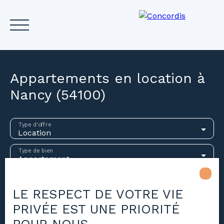
Appartements en location à
Nancy (54100)
Accueil
Acheter
Louer
Vendre
Investir
Gest
Type d'offre
Location
Estimez votre bien
Type de bien
Appartement
Localisation
Nancy (54100)
LE RESPECT DE VOTRE VIE
PRIVÉE EST UNE PRIORITÉ
Loyer max (€/mois)