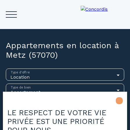
Appartements en location à
Metz (57070)
Accueil
Acheter
Louer
Vendre
Investir
Gest
Type d'offre
Location
Estimez votre bien
Type de bien
Appartement
Localisation
Metz (57070)
LE RESPECT DE VOTRE VIE
PRIVÉE EST UNE PRIORITÉ
Loyer max (€/mois)