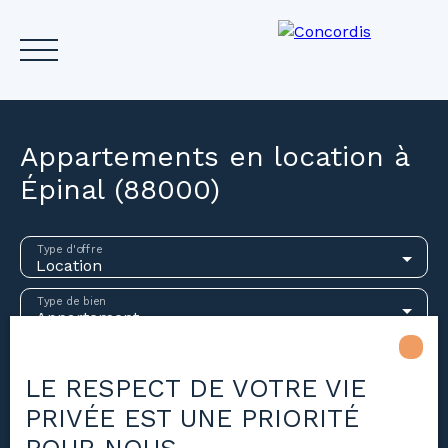
Appartements en location à
Épinal (88000)
Accueil
Acheter
Louer
Vendre
Investir
Gest
Type d'offre
Location
Estimez votre bien
Type de bien
Appartement
Localisation
Épinal (88000)
LE RESPECT DE VOTRE VIE
PRIVÉE EST UNE PRIORITÉ
Loyer max (€/mois)