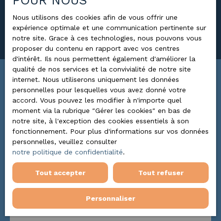
POUR NOUS
Surface min (m²)
Nous utilisons des cookies afin de vous offrir une
expérience optimale et une communication pertinente sur
Rechercher
notre site. Grace à ces technologies, nous pouvons vous
proposer du contenu en rapport avec vos centres
d'intérêt. Ils nous permettent également d'améliorer la
qualité de nos services et la convivialité de notre site
internet. Nous utiliserons uniquement les données
Trier par
ALERTE MAIL
personnelles pour lesquelles vous avez donné votre
Pertinence
accord. Vous pouvez les modifier à n'importe quel
moment via la rubrique ″Gérer les cookies″ en bas de
notre site, à l'exception des cookies essentiels à son
fonctionnement. Pour plus d'informations sur vos données
Nouveauté
personnelles, veuillez consulter
notre politique de confidentialité
.
Tout accepter
Tout refuser
Personnaliser