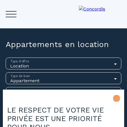
Appartements en location
Accueil
Acheter
Louer
Vendre
Investir
Gest
Type d'offre
Location
Type de bien
Estimez votre bien
Appartement
Localisation
Loyer max (€/mois)
LE RESPECT DE VOTRE VIE
PRIVÉE EST UNE PRIORITÉ
Surface min (m²)