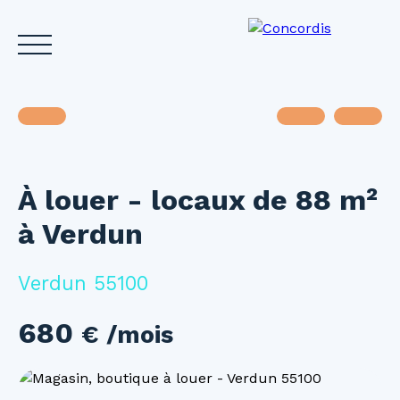
À louer - locaux de 88 m²
Accueil
Acheter
Louer
Vendre
Investir
Gest
à Verdun
Estimez votre bien
Verdun 55100
680
€ /mois