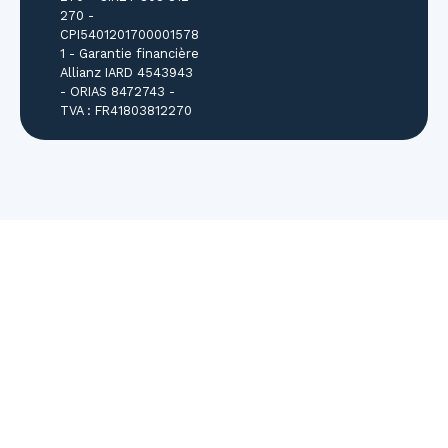
270 -
CPI5401201700001578
1 - Garantie financière
Allianz IARD 4543943
- ORIAS 8472743 -
TVA : FR41803812270