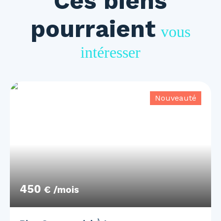
Ces biens
pourraient
vous
intéresser
Nouveauté
450
€ /mois