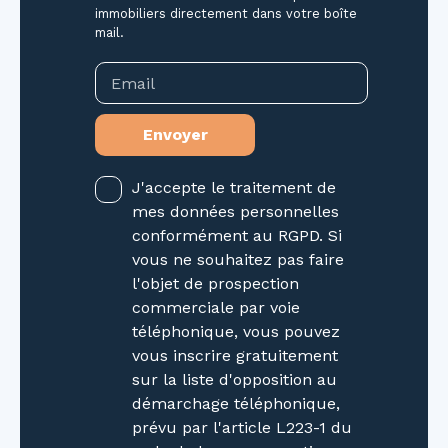
immobiliers directement dans votre boîte
activité dans un environnement valorisant et
mail.
professionnel. 📞 Contactez-nous dès
aujourd’hui pour plus d’informations ou pour
Email
organiser une visite et découvrir tout le
potentiel de ce bien.
Envoyer
J'accepte le traitement de
mes données personnelles
conformément au RGPD. Si
vous ne souhaitez pas faire
l'objet de prospection
commerciale par voie
téléphonique, vous pouvez
vous inscrire gratuitement
sur la liste d'opposition au
démarchage téléphonique,
prévu par l'article L223-1 du