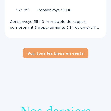
55110
157
m²
Consenvoye 55110
Consenvoye 55110 Immeuble de rapport
comprenant 3 appartements 2 f4 et un grd f2
n duplex garage et terrain rapport locatif de
1460 euros mensuel renseignements et visites
au 0645613291
Voir tous les biens en vente