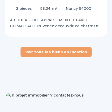
CLIMATISATION
3
pièces
58.34
m²
Nancy 54000
À LOUER – BEL APPARTEMENT T3 AVEC
CLIMATISATION Venez découvrir ce charmant
appartement T3 offrant un cadre de vie
agréable, confortable et fonctionnel. Il se
compose d’une cuisine ouverte sur un vaste
séjour lumineux, de deux chambres, d’une
Voir tous les biens en location
salle de bains, d’un WC ainsi que d’une
climatisation. Situé en 2ᵉ corps de bâtiment,
l’appartement bénéficie d’un environnement
calme tout en étant idéalement situé à
proximité immédiate des commerces, services
et commodités du quotidien. Disponible
immédiatement. N’attendez plus pour
organiser une visite et découvrir votre futur
chez-vous !