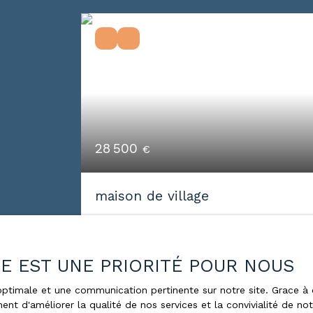
28 500
€
maison de village
1
pièce
90
m²
Nubécourt 55250
ÉE EST UNE PRIORITÉ POUR NOUS
Située dans le charmant village de
Fleury-sur-Aire, cette maison de 4 pièc
e optimale et une communication pertinente sur notre site. Grace
ent d'améliorer la qualité de nos services et la convivialité de no
offre un beau potentiel de rénovation