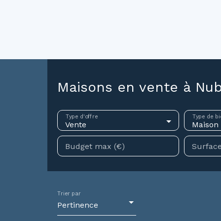
ouer
Vendre
Investir
Gestion locative
Syndic
N
Maisons en vente à Nub
Type d'offre
Type de bi
Vente
Maison
Budget max (€)
Surface
Trier par
Pertinence