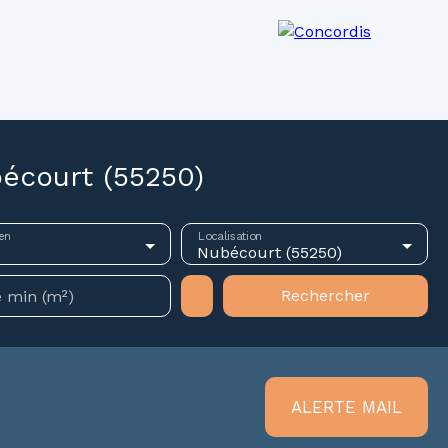
os agences
Recrutement
Actualités
écourt (55250)
en
Localisation
Nubécourt (55250)
Rechercher
 min (m²)
ALERTE MAIL