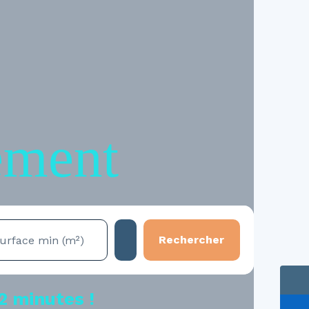
ement
Rechercher
urface min (m²)
2 minutes !