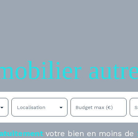
mobilier autr
Localisation
Budget max (€)
S
atuitement
votre bien en moins de