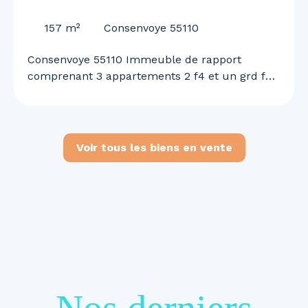
55110
157
m²
Consenvoye 55110
Consenvoye 55110 Immeuble de rapport
comprenant 3 appartements 2 f4 et un grd f2
n duplex garage et terrain rapport locatif de
1460 euros mensuel renseignements et visites
au 0645613291
Voir tous les biens en vente