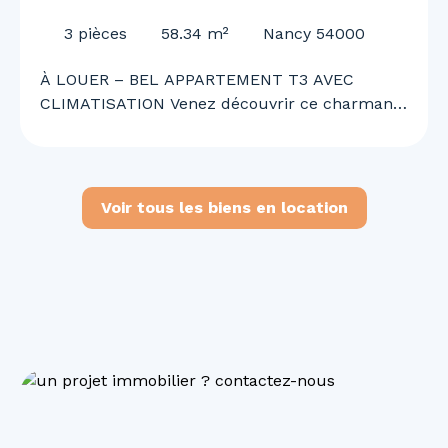
CLIMATISATION
3
pièces
58.34
m²
Nancy 54000
À LOUER – BEL APPARTEMENT T3 AVEC
CLIMATISATION Venez découvrir ce charmant
appartement T3 offrant un cadre de vie
agréable, confortable et fonctionnel. Il se
compose d’une cuisine ouverte sur un vaste
séjour lumineux, de deux chambres, d’une
Voir tous les biens en location
salle de bains, d’un WC ainsi que d’une
climatisation. Situé en 2ᵉ corps de bâtiment,
l’appartement bénéficie d’un environnement
calme tout en étant idéalement situé à
proximité immédiate des commerces, services
et commodités du quotidien. Disponible
immédiatement. N’attendez plus pour
organiser une visite et découvrir votre futur
chez-vous !