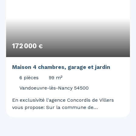
172 000
€
Maison 4 chambres, garage et jardin
6
pièces
99
m²
Vandoeuvre-lès-Nancy 54500
En exclusivité l'agence Concordis de Villers
vous propose: Sur la commune de
VANDOEUVRE LES NANCY, Les Cheminots
Lorrains, proche des commerces, transports et
des axes autoroutiers, venez découvrir cette