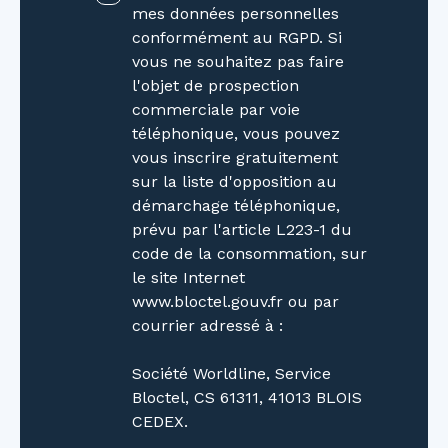
jardin, complète cet ensemble, vous offrant un
mes données personnelles
espace idéal pour profiter pleinement des
conformément au RGPD. Si
beaux jours. Caractéristiques techniques:
vous ne souhaitez pas faire
Fenêtres double vitrage et pour certaines en
l'objet de prospection
survitrage , volets roulants, chauffage au fioul
commerciale par voie
ballon électrique récent de 2026, toiture et
téléphonique, vous pouvez
façade en bon état, fibre optique. Absence
vous inscrire gratuitement
d'amiante, taxe foncière 1409 €. Travaux à
sur la liste d'opposition au
prévoir. Consommation énergie primaire : F -
démarchage téléphonique,
326 kWh/m²/an. Émission de gaz à effet de
prévu par l'article L223-1 du
serre : F -86 kg co²/m²/an Montant estimé des
code de la consommation, sur
dépenses annuelles d'énergie pour un usage
le site Internet
standard : entre 1 800 € et 2 690 € sur l'année
www.bloctel.gouv.fr ou par
2023 (abonnements compris). Votre conseiller
courrier adressé à :
Concordis : JC WERNET 06 80 08 66 76 Les
informations sur les risques auxquels ce bien
Société Worldline, Service
est exposé sont disponibles sur le site
Bloctel, CS 61311, 41013 BLOIS
Géorisques : www. georisques. gouv. fr. La
CEDEX.
présente annonce immobilière a été rédigée