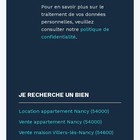
sous la responsabilité éditoriale de Mr Wernet
Pour en savoir plus sur le
J Charles , entrepreneur individuel Agent
traitement de vos données
Commercial mandataire en immobilier
personnelles, veuillez
immatriculé au Registre Spécial des Agents
consulter notre
politique de
Commerciaux (RSAC) du Tribunal de
confidentialité
.
Commerce de Nancy sous le numéro
537648255.
JE RECHERCHE UN BIEN
Location appartement Nancy (54000)
Vente appartement Nancy (54000)
Vente maison Villers-lès-Nancy (54600)