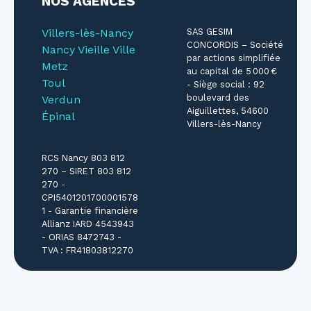
NOS AGENCES
Villers-lès-Nancy
SAS GESIM
CONCORDIS – Société
Nancy Vieille Ville
par actions simplifiée
Metz
au capital de 5 000 €
Toul
- Siège social : 92
boulevard des
Verdun
Aiguillettes, 54600
Épinal
Villers-lès-Nancy
RCS Nancy 803 812
270 – SIRET 803 812
270 -
CPI5401201700001578
1 - Garantie financière
Allianz IARD 4543943
- ORIAS 8472743 -
TVA : FR41803812270