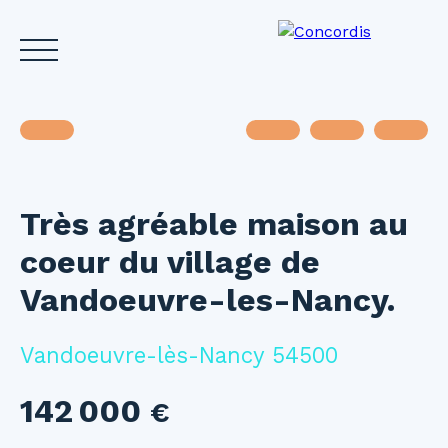
Très agréable maison au
Accueil
Acheter
Louer
Vendre
Investir
Gest
coeur du village de
Estimez votre bien
Vandoeuvre-les-Nancy.
Vandoeuvre-lès-Nancy 54500
142 000
€