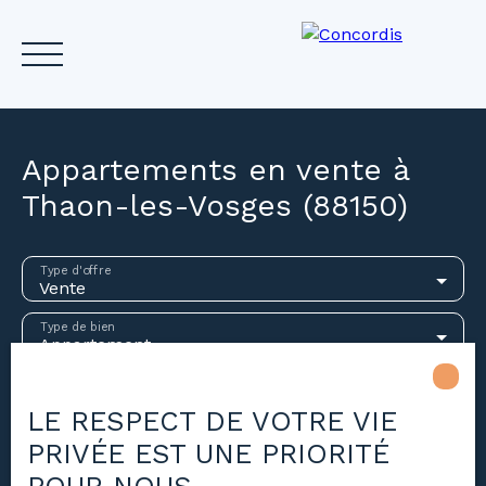
Appartements en vente à
Thaon-les-Vosges (88150)
Accueil
Acheter
Louer
Vendre
Investir
Gest
Type d'offre
Vente
Estimez votre bien
Type de bien
Appartement
Localisation
Thaon-les-Vosges (88150)
LE RESPECT DE VOTRE VIE
PRIVÉE EST UNE PRIORITÉ
Budget max (€)