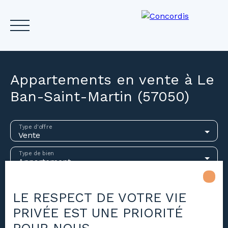
Appartements en vente à Le
Ban-Saint-Martin (57050)
Accueil
Acheter
Louer
Vendre
Investir
Gest
Type d'offre
Vente
Estimez votre bien
Type de bien
Appartement
Localisation
Le Ban-Saint-Martin (57050)
LE RESPECT DE VOTRE VIE
PRIVÉE EST UNE PRIORITÉ
Budget max (€)