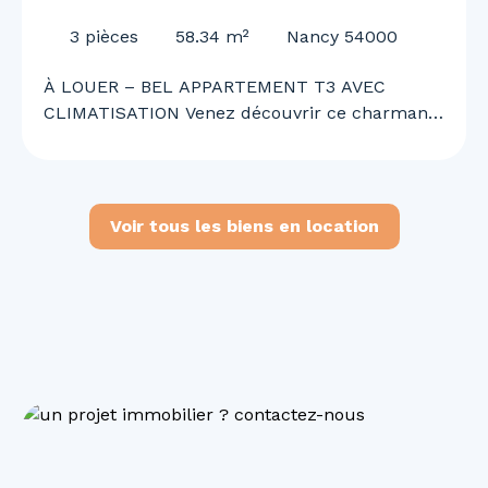
CLIMATISATION
3
pièces
58.34
m²
Nancy 54000
À LOUER – BEL APPARTEMENT T3 AVEC
CLIMATISATION Venez découvrir ce charmant
appartement T3 offrant un cadre de vie
agréable, confortable et fonctionnel. Il se
compose d’une cuisine ouverte sur un vaste
séjour lumineux, de deux chambres, d’une
Voir tous les biens en location
salle de bains, d’un WC ainsi que d’une
climatisation. Situé en 2ᵉ corps de bâtiment,
l’appartement bénéficie d’un environnement
calme tout en étant idéalement situé à
proximité immédiate des commerces, services
et commodités du quotidien. Disponible
immédiatement. N’attendez plus pour
organiser une visite et découvrir votre futur
chez-vous !