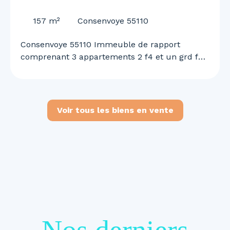
55110
157
m²
Consenvoye 55110
Consenvoye 55110 Immeuble de rapport
comprenant 3 appartements 2 f4 et un grd f2
n duplex garage et terrain rapport locatif de
1460 euros mensuel renseignements et visites
au 0645613291
Voir tous les biens en vente