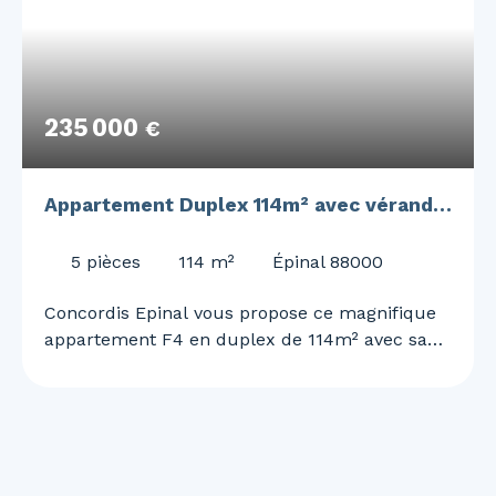
235 000
€
Appartement Duplex 114m² avec véranda
20m²
5
pièces
114
m²
Épinal 88000
Concordis Epinal vous propose ce magnifique
appartement F4 en duplex de 114m² avec sa
véranda de plus de 20m². Idéalement situé au
pied de la basilique, aux 3ème et 4ème étages
d'une petite copropriété de 3 lots d'habitations,
ce bien allie le charme de l'ancien et le confort
moderne. Vous y découvrirez un salon et un