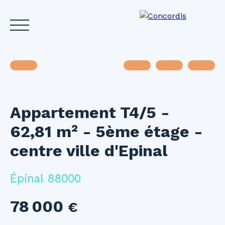
Appartement T4/5 -
Accueil
Acheter
Louer
Vendre
Investir
Gest
62,81 m² - 5ème étage -
Estimez votre bien
centre ville d'Epinal
Épinal 88000
78 000
€