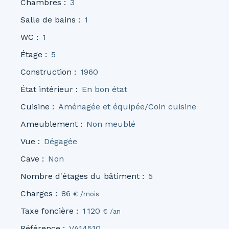
Chambres
:
3
Salle de bains
:
1
WC
:
1
Étage
:
5
Construction
:
1960
État intérieur
:
En bon état
Cuisine
:
Aménagée et équipée/Coin cuisine
Ameublement
:
Non meublé
Vue
:
Dégagée
Cave
:
Non
Nombre d'étages du bâtiment
:
5
Charges
:
86
€ /mois
Taxe foncière
:
1 120
€ /an
Référence
:
VA14510