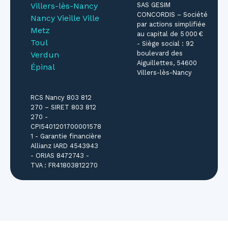
Villers-lès-Nancy
SAS GESIM
CONCORDIS – Société
Nancy Vieille Ville
par actions simplifiée
Metz
au capital de 5 000 €
Toul
- Siège social : 92
boulevard des
Verdun
Aiguillettes, 54600
Épinal
Villers-lès-Nancy
RCS Nancy 803 812
270 – SIRET 803 812
270 -
CPI5401201700001578
1 - Garantie financière
Allianz IARD 4543943
- ORIAS 8472743 -
TVA : FR41803812270