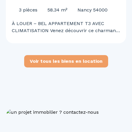
CLIMATISATION
3
pièces
58.34
m²
Nancy 54000
À LOUER – BEL APPARTEMENT T3 AVEC
CLIMATISATION Venez découvrir ce charmant
appartement T3 offrant un cadre de vie
agréable, confortable et fonctionnel. Il se
compose d’une cuisine ouverte sur un vaste
séjour lumineux, de deux chambres, d’une
Voir tous les biens en location
salle de bains, d’un WC ainsi que d’une
climatisation. Situé en 2ᵉ corps de bâtiment,
l’appartement bénéficie d’un environnement
calme tout en étant idéalement situé à
proximité immédiate des commerces, services
et commodités du quotidien. Disponible
immédiatement. N’attendez plus pour
organiser une visite et découvrir votre futur
chez-vous !