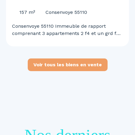
55110
157
m²
Consenvoye 55110
Consenvoye 55110 Immeuble de rapport
comprenant 3 appartements 2 f4 et un grd f2
n duplex garage et terrain rapport locatif de
1460 euros mensuel renseignements et visites
au 0645613291
Voir tous les biens en vente