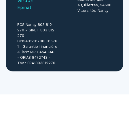
Verdun
Aiguillettes, 54600
Épinal
Villers-lès-Nancy
RCS Nancy 803 812
270 – SIRET 803 812
270 -
CPI5401201700001578
1 - Garantie financière
Allianz IARD 4543943
- ORIAS 8472743 -
TVA : FR41803812270