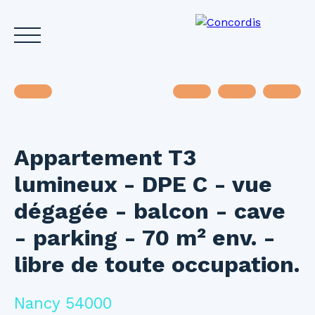
Appartement T3
Accueil
Acheter
Louer
Vendre
Investir
Gest
lumineux - DPE C - vue
Estimez votre bien
dégagée - balcon - cave
- parking - 70 m² env. -
libre de toute occupation.
Nancy 54000