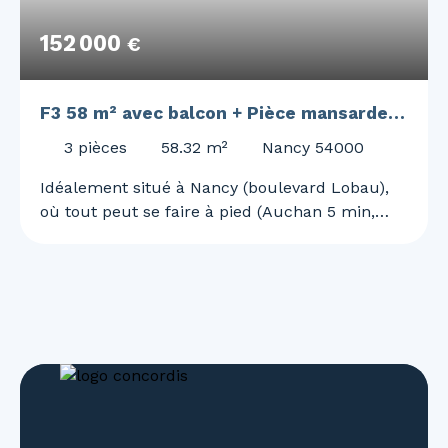
152 000
€
F3 58 m² avec balcon + Pièce mansarde 9
m² + cour commune
3
pièces
58.32
m²
Nancy 54000
Idéalement situé à Nancy (boulevard Lobau),
où tout peut se faire à pied (Auchan 5 min,
hôpitaux 5 min et notre belle place Stanislas 15
min), Cindy DEVIS et Julie JOLY vous invitent à
venir découvrir ce bel appartement de type F3
de 58 m² niché au sein d'une agréable
copropriété bien entretenue avec cour
commune de 135 m² ! Au 3ème étage : Une
pièce de vie lumineuse de 15 m² avec balcon,
une cuisine séparée de 9 m², deux chambres
spacieuses de 14 m², (ou une chambre et un