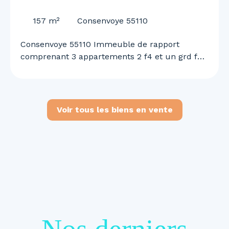
55110
157
m²
Consenvoye 55110
Consenvoye 55110 Immeuble de rapport
comprenant 3 appartements 2 f4 et un grd f2
n duplex garage et terrain rapport locatif de
1460 euros mensuel renseignements et visites
au 0645613291
Voir tous les biens en vente