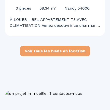
CLIMATISATION
3
pièces
58.34
m²
Nancy 54000
À LOUER – BEL APPARTEMENT T3 AVEC
CLIMATISATION Venez découvrir ce charmant
appartement T3 offrant un cadre de vie
agréable, confortable et fonctionnel. Il se
compose d’une cuisine ouverte sur un vaste
séjour lumineux, de deux chambres, d’une
Voir tous les biens en location
salle de bains, d’un WC ainsi que d’une
climatisation. Situé en 2ᵉ corps de bâtiment,
l’appartement bénéficie d’un environnement
calme tout en étant idéalement situé à
proximité immédiate des commerces, services
et commodités du quotidien. Disponible
immédiatement. N’attendez plus pour
organiser une visite et découvrir votre futur
chez-vous !