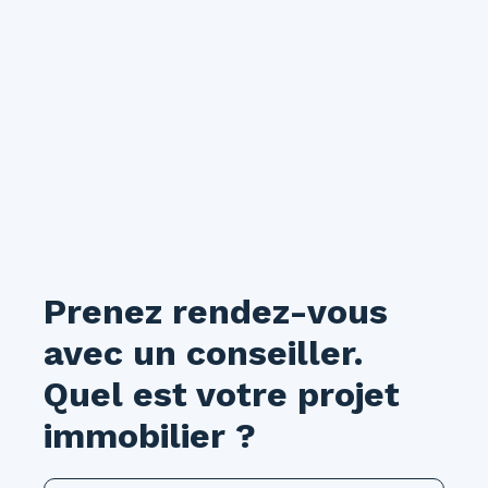
transports en commun et de toutes les
commodités, en fait un bien idéal pour profiter
pleinement de la vie en centre-ville. Disponible
à partir du 30 août 2026. À visiter sans tarder !
Prenez rendez-vous
avec un conseiller.
Quel est votre projet
immobilier ?