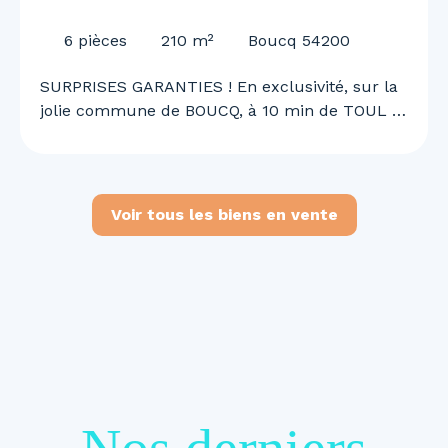
pièces - Boucq 54200
6
pièces
210
m²
Boucq 54200
SURPRISES GARANTIES ! En exclusivité, sur la
jolie commune de BOUCQ, à 10 min de TOUL et
de l'A31, 30 min de NANCY, Justine MAGRON
vous embarque pour une visite unique et
surprenante ! Superbe maison de 210 m²,
rénovée en 2022 ! 4 chambres, garage double,
Voir tous les biens en vente
piscine, panneaux solaire.. et bien d'autre à
découvrir ! Au RDC vous découvrirez : - Une
belle entrée avec son SAS de 18 m² - Un grand
salon / séjour de 60 m² lumineux avec accès
direct sur la terrasse et la piscine chauffée -
Une cuisine de 24,5 m² - Une salle d'eau
entièrement rénovée de 9,40 m² avec
buanderie. - Un WC séparé - Un garage deux
véhicules de 45,6 m² et une chaufferie de 28,8
m² A l'étage vous attend: - 3 chambre entre 14