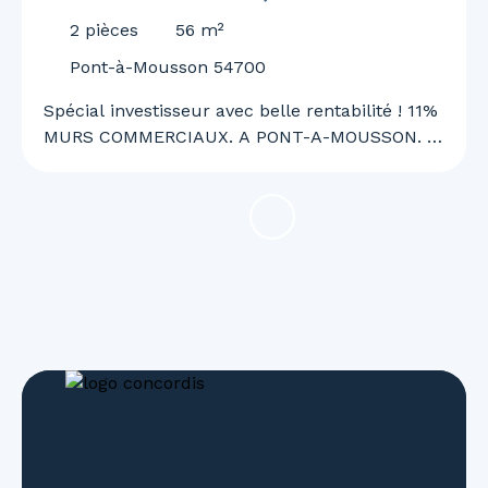
2
pièces
56
m²
Pont-à-Mousson 54700
Spécial investisseur avec belle rentabilité ! 11%
MURS COMMERCIAUX. A PONT-A-MOUSSON. A
2 pas de la place Duroc où tout se fait à pied,
en trottinette ou à vélo ! Dans un immeuble
bien entretenu, venez visiter ce local
commercial de 55 m². Actuellement loué par
ADAPA, bail de 9 ans. Début du bail : novembre
2017. Révision du loyer : Une fois par an à date
anniversaire du bail. AU RDC : LOCAL
COMMERCIAL de 55 m² avec arrière boutique.
5 appartements ainsi que le second local
commercial sont à vendre. Je vous invite à
vous rendre sur notre site CONCORDIS. Bien
soumis au statut de la copropriété.
Copropriété de 14 lots dont 7 d'habitation.