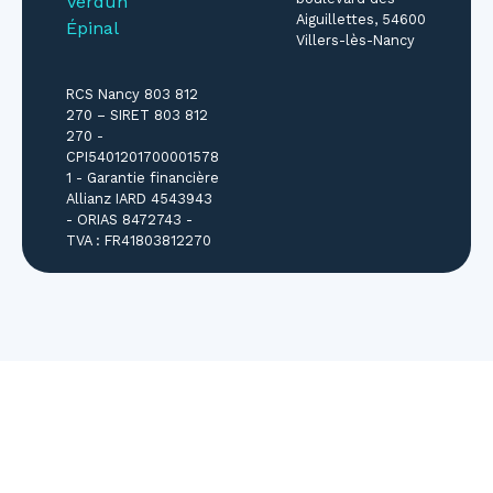
Verdun
Aiguillettes, 54600
Épinal
Villers-lès-Nancy
RCS Nancy 803 812
270 – SIRET 803 812
270 -
CPI5401201700001578
1 - Garantie financière
Allianz IARD 4543943
- ORIAS 8472743 -
TVA : FR41803812270