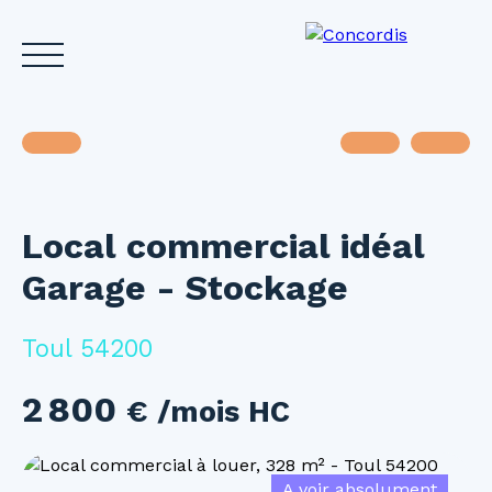
Local commercial idéal
Accueil
Acheter
Louer
Vendre
Investir
Gest
Garage - Stockage
Estimez votre bien
Toul 54200
2 800
€ /mois HC
A voir absolument