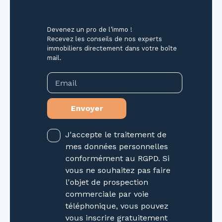
Chauffage individuel gaz Pas de procédure en
cours. Taxe foncière : non définie Les
Devenez un pro de l’immo !
informations sur les risques auxquels ce bien
Recevez les conseils de nos experts
est exposé sont disponibles sur le site
immobiliers directement dans votre boîte
Géorisques : www. georisques. gouv. fr La
mail.
présente annonce immobilière a été rédigée
sous la responsabilité éditoriale de Mme Joly
Email
Julie, Agent Commercial mandataire en
immobilier (EI) immatriculée au Registre
Envoyer
Spécial des Agents Commerciaux (RSAC) du
Tribunal de Commerce de Nancy sous le
J'accepte le traitement de
numéro 904953262
mes données personnelles
conformément au RGPD. Si
vous ne souhaitez pas faire
l'objet de prospection
commerciale par voie
téléphonique, vous pouvez
vous inscrire gratuitement