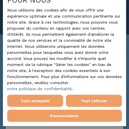
POUR NOUS
Loyer max (€/mois)
Nous utilisons des cookies afin de vous offrir une
expérience optimale et une communication pertinente sur
Rechercher
notre site. Grace à ces technologies, nous pouvons vous
proposer du contenu en rapport avec vos centres
d'intérêt. Ils nous permettent également d'améliorer la
qualité de nos services et la convivialité de notre site
internet. Nous utiliserons uniquement les données
Trier par
ALERTE MAIL
personnelles pour lesquelles vous avez donné votre
Pertinence
accord. Vous pouvez les modifier à n'importe quel
moment via la rubrique ″Gérer les cookies″ en bas de
notre site, à l'exception des cookies essentiels à son
fonctionnement. Pour plus d'informations sur vos données
Nouveauté
personnelles, veuillez consulter
notre politique de confidentialité
.
Tout accepter
Tout refuser
Personnaliser