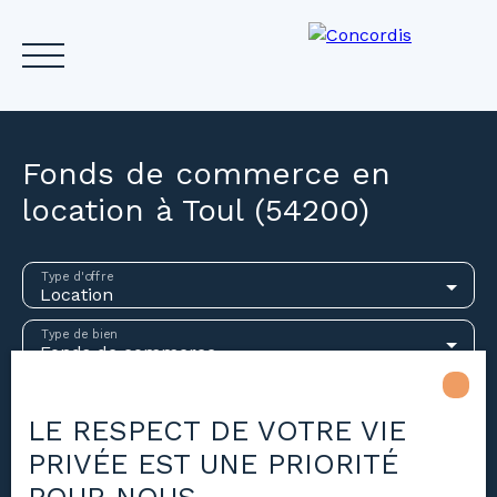
Fonds de commerce en
location à Toul (54200)
Accueil
Acheter
Louer
Vendre
Investir
Gest
Type d'offre
Location
Estimez votre bien
Type de bien
Fonds de commerce
Activités
LE RESPECT DE VOTRE VIE
Localisation
PRIVÉE EST UNE PRIORITÉ
Toul (54200)