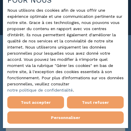
POUR NOUS
Surface min (m²)
Nous utilisons des cookies afin de vous offrir une
expérience optimale et une communication pertinente sur
Rechercher
notre site. Grace à ces technologies, nous pouvons vous
proposer du contenu en rapport avec vos centres
d'intérêt. Ils nous permettent également d'améliorer la
qualité de nos services et la convivialité de notre site
internet. Nous utiliserons uniquement les données
Trier par
ALERTE MAIL
personnelles pour lesquelles vous avez donné votre
Pertinence
accord. Vous pouvez les modifier à n'importe quel
moment via la rubrique ″Gérer les cookies″ en bas de
notre site, à l'exception des cookies essentiels à son
fonctionnement. Pour plus d'informations sur vos données
Coup de cœur
personnelles, veuillez consulter
notre politique de confidentialité
.
Tout accepter
Tout refuser
Personnaliser