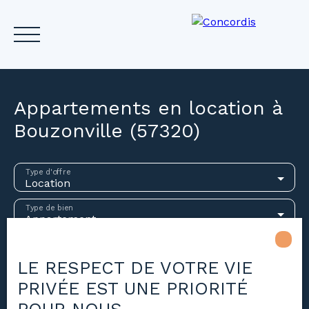
Appartements en location à
Bouzonville (57320)
Accueil
Acheter
Louer
Vendre
Investir
Gest
Type d'offre
Location
Estimez votre bien
Type de bien
Appartement
Localisation
Bouzonville (57320)
LE RESPECT DE VOTRE VIE
PRIVÉE EST UNE PRIORITÉ
Loyer max (€/mois)