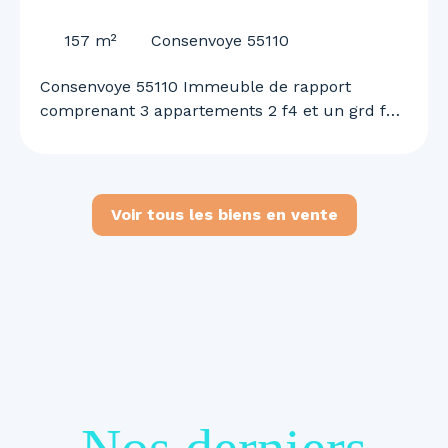
55110
157
m²
Consenvoye 55110
Consenvoye 55110 Immeuble de rapport
comprenant 3 appartements 2 f4 et un grd f2
n duplex garage et terrain rapport locatif de
1460 euros mensuel renseignements et visites
au 0645613291
Voir tous les biens en vente