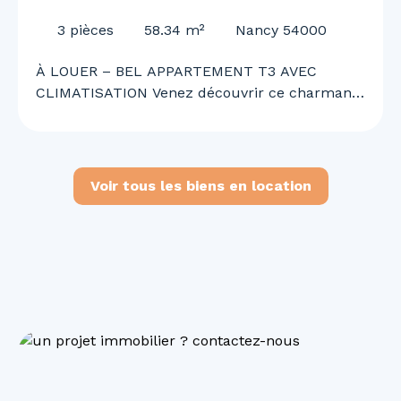
CLIMATISATION
3
pièces
58.34
m²
Nancy 54000
À LOUER – BEL APPARTEMENT T3 AVEC
CLIMATISATION Venez découvrir ce charmant
appartement T3 offrant un cadre de vie
agréable, confortable et fonctionnel. Il se
compose d’une cuisine ouverte sur un vaste
séjour lumineux, de deux chambres, d’une
Voir tous les biens en location
salle de bains, d’un WC ainsi que d’une
climatisation. Situé en 2ᵉ corps de bâtiment,
l’appartement bénéficie d’un environnement
calme tout en étant idéalement situé à
proximité immédiate des commerces, services
et commodités du quotidien. Disponible
immédiatement. N’attendez plus pour
organiser une visite et découvrir votre futur
chez-vous !