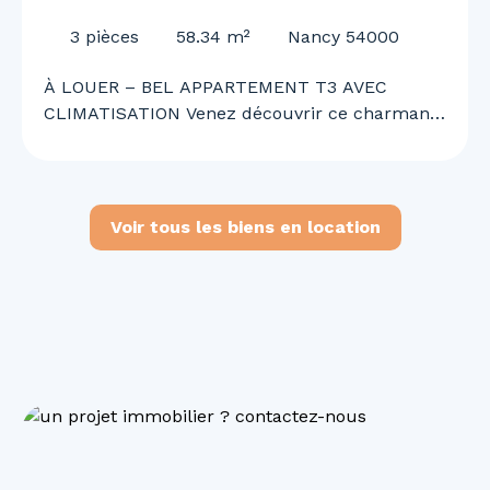
CLIMATISATION
3
pièces
58.34
m²
Nancy 54000
À LOUER – BEL APPARTEMENT T3 AVEC
CLIMATISATION Venez découvrir ce charmant
appartement T3 offrant un cadre de vie
agréable, confortable et fonctionnel. Il se
compose d’une cuisine ouverte sur un vaste
séjour lumineux, de deux chambres, d’une
Voir tous les biens en location
salle de bains, d’un WC ainsi que d’une
climatisation. Situé en 2ᵉ corps de bâtiment,
l’appartement bénéficie d’un environnement
calme tout en étant idéalement situé à
proximité immédiate des commerces, services
et commodités du quotidien. Disponible
immédiatement. N’attendez plus pour
organiser une visite et découvrir votre futur
chez-vous !