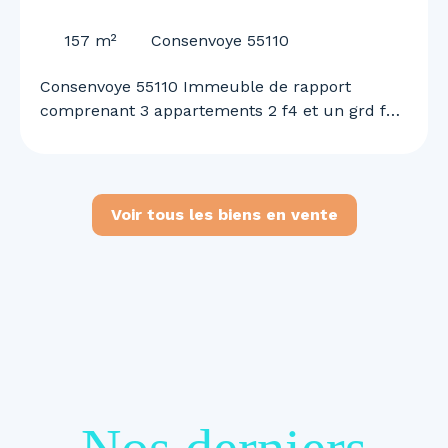
55110
157
m²
Consenvoye 55110
Consenvoye 55110 Immeuble de rapport
comprenant 3 appartements 2 f4 et un grd f2
n duplex garage et terrain rapport locatif de
1460 euros mensuel renseignements et visites
au 0645613291
Voir tous les biens en vente