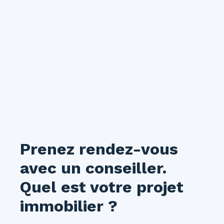
proximité immédiate des commerces, des
transports en commun et de toutes les
commodités, en fait un bien idéal pour profiter
pleinement de la vie en centre-ville. Disponible
à partir du 30 août 2026. À visiter sans tarder !
Prenez rendez-vous
avec un conseiller.
Quel est votre projet
immobilier ?