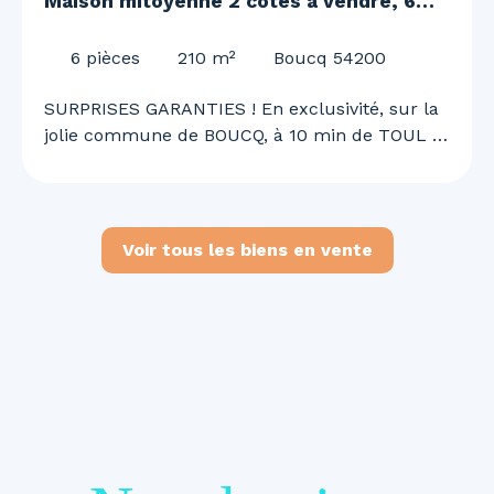
Maison mitoyenne 2 côtés à vendre, 6
pièces - Boucq 54200
6
pièces
210
m²
Boucq 54200
SURPRISES GARANTIES ! En exclusivité, sur la
jolie commune de BOUCQ, à 10 min de TOUL et
de l'A31, 30 min de NANCY, Justine MAGRON
vous embarque pour une visite unique et
surprenante ! Superbe maison de 210 m²,
rénovée en 2022 ! 4 chambres, garage double,
Voir tous les biens en vente
piscine, panneaux solaire.. et bien d'autre à
découvrir ! Au RDC vous découvrirez : - Une
belle entrée avec son SAS de 18 m² - Un grand
salon / séjour de 60 m² lumineux avec accès
direct sur la terrasse et la piscine chauffée -
Une cuisine de 24,5 m² - Une salle d'eau
entièrement rénovée de 9,40 m² avec
buanderie. - Un WC séparé - Un garage deux
véhicules de 45,6 m² et une chaufferie de 28,8