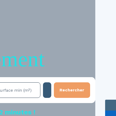
ement
Rechercher
urface min (m²)
2 minutes !