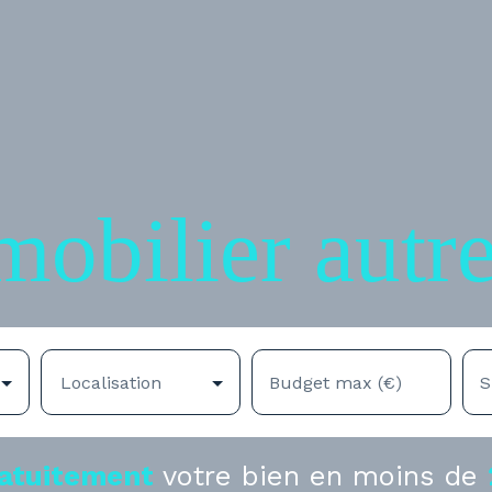
mobilier autr
Localisation
Budget max (€)
S
atuitement
votre bien en moins de