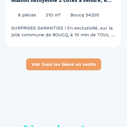
Maison mitoyenne 2 côtés à vendre, 6
pièces - Boucq 54200
6
pièces
210
m²
Boucq 54200
SURPRISES GARANTIES ! En exclusivité, sur la
jolie commune de BOUCQ, à 10 min de TOUL et
de l'A31, 30 min de NANCY, Justine MAGRON
vous embarque pour une visite unique et
surprenante ! Superbe maison de 210 m²,
rénovée en 2022 ! 4 chambres, garage double,
Voir tous les biens en vente
piscine, panneaux solaire.. et bien d'autre à
découvrir ! Au RDC vous découvrirez : - Une
belle entrée avec son SAS de 18 m² - Un grand
salon / séjour de 60 m² lumineux avec accès
direct sur la terrasse et la piscine chauffée -
Une cuisine de 24,5 m² - Une salle d'eau
entièrement rénovée de 9,40 m² avec
buanderie. - Un WC séparé - Un garage deux
véhicules de 45,6 m² et une chaufferie de 28,8