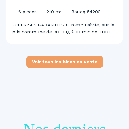
pièces - Boucq 54200
6
pièces
210
m²
Boucq 54200
SURPRISES GARANTIES ! En exclusivité, sur la
jolie commune de BOUCQ, à 10 min de TOUL et
de l'A31, 30 min de NANCY, Justine MAGRON
vous embarque pour une visite unique et
surprenante ! Superbe maison de 210 m²,
rénovée en 2022 ! 4 chambres, garage double,
Voir tous les biens en vente
piscine, panneaux solaire.. et bien d'autre à
découvrir ! Au RDC vous découvrirez : - Une
belle entrée avec son SAS de 18 m² - Un grand
salon / séjour de 60 m² lumineux avec accès
direct sur la terrasse et la piscine chauffée -
Une cuisine de 24,5 m² - Une salle d'eau
entièrement rénovée de 9,40 m² avec
buanderie. - Un WC séparé - Un garage deux
véhicules de 45,6 m² et une chaufferie de 28,8
m² A l'étage vous attend: - 3 chambre entre 14