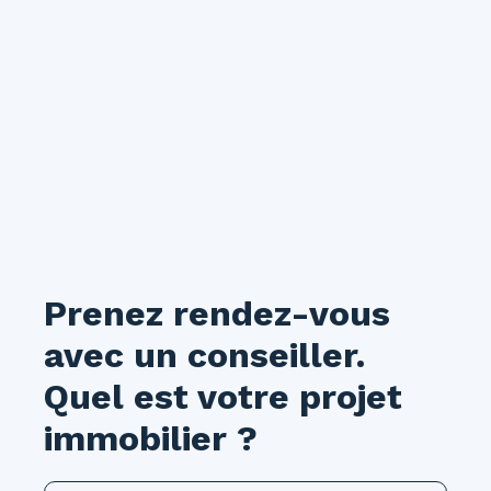
transports en commun et de toutes les
commodités, en fait un bien idéal pour profiter
pleinement de la vie en centre-ville. Disponible
à partir du 30 août 2026. À visiter sans tarder !
Prenez rendez-vous
avec un conseiller.
Quel est votre projet
immobilier ?