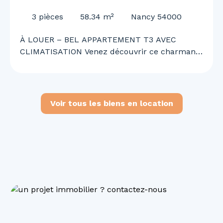
CLIMATISATION
3
pièces
58.34
m²
Nancy 54000
À LOUER – BEL APPARTEMENT T3 AVEC
CLIMATISATION Venez découvrir ce charmant
appartement T3 offrant un cadre de vie
agréable, confortable et fonctionnel. Il se
compose d’une cuisine ouverte sur un vaste
séjour lumineux, de deux chambres, d’une
Voir tous les biens en location
salle de bains, d’un WC ainsi que d’une
climatisation. Situé en 2ᵉ corps de bâtiment,
l’appartement bénéficie d’un environnement
calme tout en étant idéalement situé à
proximité immédiate des commerces, services
et commodités du quotidien. Disponible
immédiatement. N’attendez plus pour
organiser une visite et découvrir votre futur
chez-vous !