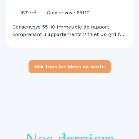
55110
157
m²
Consenvoye 55110
Consenvoye 55110 Immeuble de rapport
comprenant 3 appartements 2 f4 et un grd f2
n duplex garage et terrain rapport locatif de
1460 euros mensuel renseignements et visites
au 0645613291
Voir tous les biens en vente