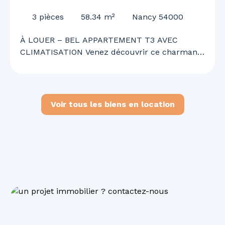
CLIMATISATION
3
pièces
58.34
m²
Nancy 54000
À LOUER – BEL APPARTEMENT T3 AVEC
CLIMATISATION Venez découvrir ce charmant
appartement T3 offrant un cadre de vie
agréable, confortable et fonctionnel. Il se
compose d’une cuisine ouverte sur un vaste
séjour lumineux, de deux chambres, d’une
Voir tous les biens en location
salle de bains, d’un WC ainsi que d’une
climatisation. Situé en 2ᵉ corps de bâtiment,
l’appartement bénéficie d’un environnement
calme tout en étant idéalement situé à
proximité immédiate des commerces, services
et commodités du quotidien. Disponible
immédiatement. N’attendez plus pour
organiser une visite et découvrir votre futur
chez-vous !