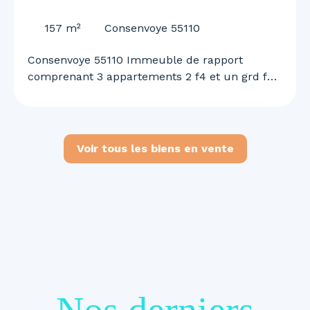
55110
157
m²
Consenvoye 55110
Consenvoye 55110 Immeuble de rapport
comprenant 3 appartements 2 f4 et un grd f2
n duplex garage et terrain rapport locatif de
1460 euros mensuel renseignements et visites
au 0645613291
Voir tous les biens en vente