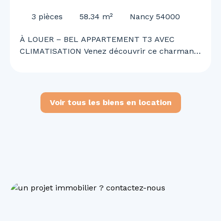
CLIMATISATION
3
pièces
58.34
m²
Nancy 54000
À LOUER – BEL APPARTEMENT T3 AVEC
CLIMATISATION Venez découvrir ce charmant
appartement T3 offrant un cadre de vie
agréable, confortable et fonctionnel. Il se
compose d’une cuisine ouverte sur un vaste
séjour lumineux, de deux chambres, d’une
Voir tous les biens en location
salle de bains, d’un WC ainsi que d’une
climatisation. Situé en 2ᵉ corps de bâtiment,
l’appartement bénéficie d’un environnement
calme tout en étant idéalement situé à
proximité immédiate des commerces, services
et commodités du quotidien. Disponible
immédiatement. N’attendez plus pour
organiser une visite et découvrir votre futur
chez-vous !