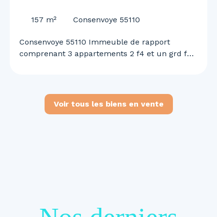
55110
157
m²
Consenvoye 55110
Consenvoye 55110 Immeuble de rapport
comprenant 3 appartements 2 f4 et un grd f2
n duplex garage et terrain rapport locatif de
1460 euros mensuel renseignements et visites
au 0645613291
Voir tous les biens en vente