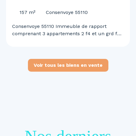
55110
157
m²
Consenvoye 55110
Consenvoye 55110 Immeuble de rapport
comprenant 3 appartements 2 f4 et un grd f2
n duplex garage et terrain rapport locatif de
1460 euros mensuel renseignements et visites
au 0645613291
Voir tous les biens en vente