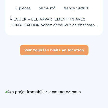
CLIMATISATION
3
pièces
58.34
m²
Nancy 54000
À LOUER – BEL APPARTEMENT T3 AVEC
CLIMATISATION Venez découvrir ce charmant
appartement T3 offrant un cadre de vie
agréable, confortable et fonctionnel. Il se
compose d’une cuisine ouverte sur un vaste
séjour lumineux, de deux chambres, d’une
Voir tous les biens en location
salle de bains, d’un WC ainsi que d’une
climatisation. Situé en 2ᵉ corps de bâtiment,
l’appartement bénéficie d’un environnement
calme tout en étant idéalement situé à
proximité immédiate des commerces, services
et commodités du quotidien. Disponible
immédiatement. N’attendez plus pour
organiser une visite et découvrir votre futur
chez-vous !