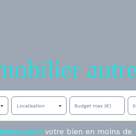
mobilier autr
Localisation
Budget max (€)
S
atuitement
votre bien en moins de