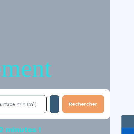
ement
Rechercher
urface min (m²)
2 minutes !