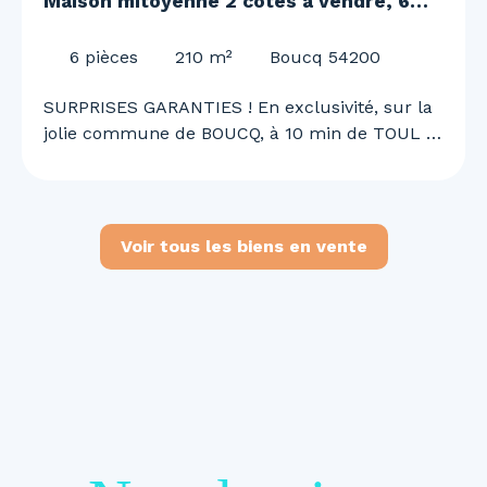
Maison mitoyenne 2 côtés à vendre, 6
pièces - Boucq 54200
6
pièces
210
m²
Boucq 54200
SURPRISES GARANTIES ! En exclusivité, sur la
jolie commune de BOUCQ, à 10 min de TOUL et
de l'A31, 30 min de NANCY, Justine MAGRON
vous embarque pour une visite unique et
surprenante ! Superbe maison de 210 m²,
rénovée en 2022 ! 4 chambres, garage double,
Voir tous les biens en vente
piscine, panneaux solaire.. et bien d'autre à
découvrir ! Au RDC vous découvrirez : - Une
belle entrée avec son SAS de 18 m² - Un grand
salon / séjour de 60 m² lumineux avec accès
direct sur la terrasse et la piscine chauffée -
Une cuisine de 24,5 m² - Une salle d'eau
entièrement rénovée de 9,40 m² avec
buanderie. - Un WC séparé - Un garage deux
véhicules de 45,6 m² et une chaufferie de 28,8