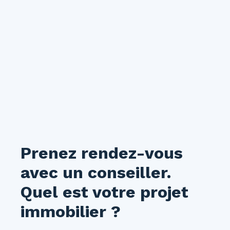
proximité immédiate des commerces, des
transports en commun et de toutes les
commodités, en fait un bien idéal pour profiter
pleinement de la vie en centre-ville. Disponible
à partir du 30 août 2026. À visiter sans tarder !
Prenez rendez-vous
avec un conseiller.
Quel est votre projet
immobilier ?