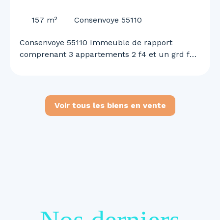
55110
157
m²
Consenvoye 55110
Consenvoye 55110 Immeuble de rapport
comprenant 3 appartements 2 f4 et un grd f2
n duplex garage et terrain rapport locatif de
1460 euros mensuel renseignements et visites
au 0645613291
Voir tous les biens en vente