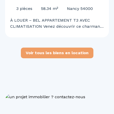
CLIMATISATION
3
pièces
58.34
m²
Nancy 54000
À LOUER – BEL APPARTEMENT T3 AVEC
CLIMATISATION Venez découvrir ce charmant
appartement T3 offrant un cadre de vie
agréable, confortable et fonctionnel. Il se
compose d’une cuisine ouverte sur un vaste
séjour lumineux, de deux chambres, d’une
Voir tous les biens en location
salle de bains, d’un WC ainsi que d’une
climatisation. Situé en 2ᵉ corps de bâtiment,
l’appartement bénéficie d’un environnement
calme tout en étant idéalement situé à
proximité immédiate des commerces, services
et commodités du quotidien. Disponible
immédiatement. N’attendez plus pour
organiser une visite et découvrir votre futur
chez-vous !