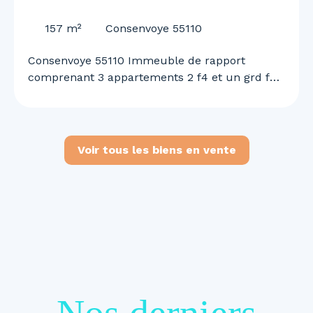
55110
157
m²
Consenvoye 55110
Consenvoye 55110 Immeuble de rapport
comprenant 3 appartements 2 f4 et un grd f2
n duplex garage et terrain rapport locatif de
1460 euros mensuel renseignements et visites
au 0645613291
Voir tous les biens en vente