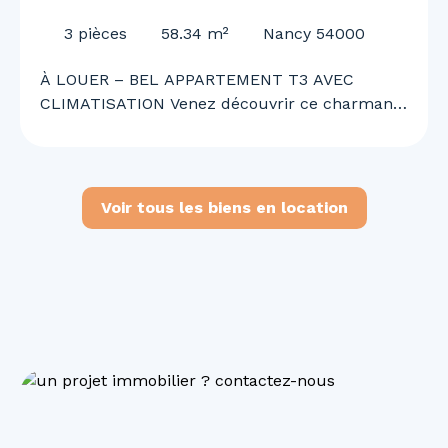
CLIMATISATION
3
pièces
58.34
m²
Nancy 54000
À LOUER – BEL APPARTEMENT T3 AVEC
CLIMATISATION Venez découvrir ce charmant
appartement T3 offrant un cadre de vie
agréable, confortable et fonctionnel. Il se
compose d’une cuisine ouverte sur un vaste
séjour lumineux, de deux chambres, d’une
Voir tous les biens en location
salle de bains, d’un WC ainsi que d’une
climatisation. Situé en 2ᵉ corps de bâtiment,
l’appartement bénéficie d’un environnement
calme tout en étant idéalement situé à
proximité immédiate des commerces, services
et commodités du quotidien. Disponible
immédiatement. N’attendez plus pour
organiser une visite et découvrir votre futur
chez-vous !