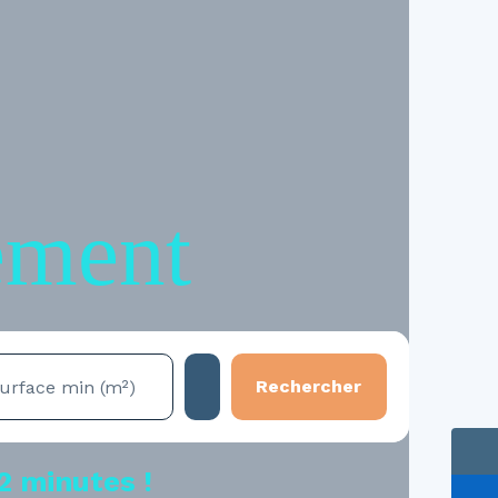
ement
Rechercher
urface min (m²)
2 minutes !