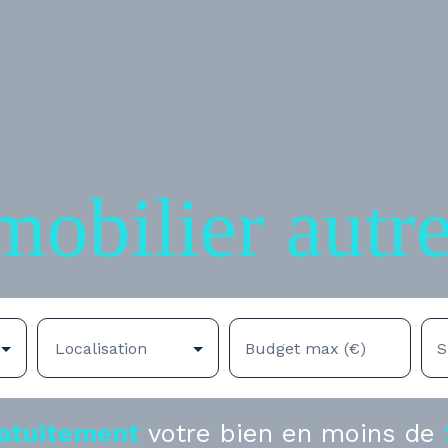
mobilier autr
Localisation
Budget max (€)
S
atuitement
votre bien en moins de