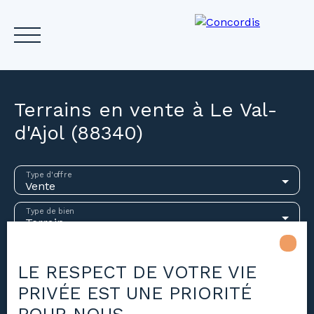
Terrains en vente à Le Val-
d'Ajol (88340)
Accueil
Acheter
Louer
Vendre
Investir
Gest
Type d'offre
Vente
Estimez votre bien
Type de bien
Terrain
Localisation
Le Val-d'Ajol (88340)
LE RESPECT DE VOTRE VIE
PRIVÉE EST UNE PRIORITÉ
Budget max (€)