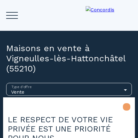
Maisons en vente à
Vigneulles-lès-Hattonchâtel
(55210)
Accueil
Acheter
Louer
Vendre
Investir
Gest
Estimez votre bien
Type d'offre
Vente
Type de bien
Maison
LE RESPECT DE VOTRE VIE
Localisation
Vigneulles-lès-Hattonchâtel (55210)
PRIVÉE EST UNE PRIORITÉ
Budget max (€)