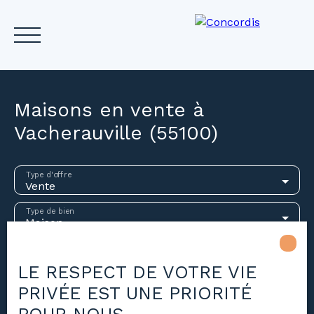
Maisons en vente à
Vacherauville (55100)
Accueil
Acheter
Louer
Vendre
Investir
Gest
Type d'offre
Vente
Estimez votre bien
Type de bien
Maison
Localisation
Vacherauville (55100)
LE RESPECT DE VOTRE VIE
PRIVÉE EST UNE PRIORITÉ
Budget max (€)