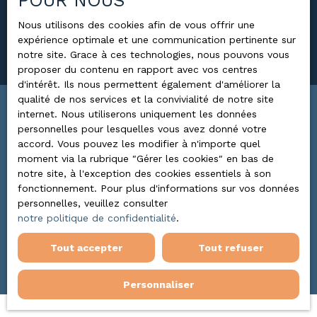
POUR NOUS
Surface min (m²)
Nous utilisons des cookies afin de vous offrir une
expérience optimale et une communication pertinente sur
Rechercher
notre site. Grace à ces technologies, nous pouvons vous
proposer du contenu en rapport avec vos centres
d'intérêt. Ils nous permettent également d'améliorer la
qualité de nos services et la convivialité de notre site
internet. Nous utiliserons uniquement les données
Trier par
ALERTE MAIL
personnelles pour lesquelles vous avez donné votre
Pertinence
accord. Vous pouvez les modifier à n'importe quel
moment via la rubrique ″Gérer les cookies″ en bas de
notre site, à l'exception des cookies essentiels à son
fonctionnement. Pour plus d'informations sur vos données
personnelles, veuillez consulter
notre politique de confidentialité
.
Aucun résultat
Tout accepter
Tout refuser
Personnaliser