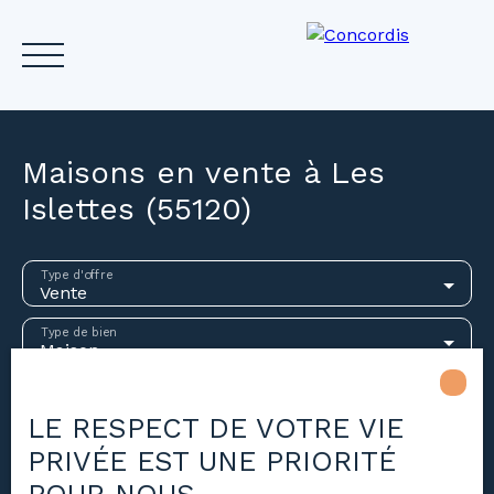
Maisons en vente à Les
Islettes (55120)
Accueil
Acheter
Louer
Vendre
Investir
Gest
Type d'offre
Vente
Estimez votre bien
Type de bien
Maison
Localisation
Les Islettes (55120)
LE RESPECT DE VOTRE VIE
PRIVÉE EST UNE PRIORITÉ
Budget max (€)