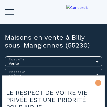
Maisons en vente à Billy-
sous-Mangiennes (55230)
Accueil
Acheter
Louer
Vendre
Investir
Gest
Type d'offre
Vente
Estimez votre bien
Type de bien
Maison
Localisation
Billy-sous-Mangiennes (55230)
LE RESPECT DE VOTRE VIE
PRIVÉE EST UNE PRIORITÉ
Budget max (€)